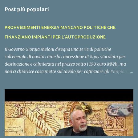
n
Post più popolari
t
i
PROVVEDIMENTI ENERGIA MANCANO POLITICHE CHE
FINANZIANO IMPIANTI PER L’AUTOPRODUZIONE
Il Governo Giorgia Meloni disegna una serie di politiche
sull’energia di novità come la concessione di #gas vincolata per
destinazione e calmierata nel prezzo sotto i 100 euro MWh, ma
non ci chiarisce cosa mette sul tavolo per cofinziare gli #impianti
per l’#autoproduzione di #energia per famiglie, piccole imprese,
edifici pubblici e grandi imprese. La rete nazionale di gas ed
elettrica ha molta capienza se eliminiamo l’energia #importata
per sostituirla con l’energia #prodotta in Italia. Questo deve essere
l’obiettivo del Governo, ci attendiamo un rimodoluzione del #PNRR
in tale senso, con un’uscita dei decreti e dei bandi per coofinaziare
gli impianti nazionali di energia entro dicembre, vorremmo
sentire anche la voce di Gilberto Pichetto, Vannia Gava e Claudio