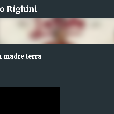
o Righini
Passa ai contenuti principali
 madre terra