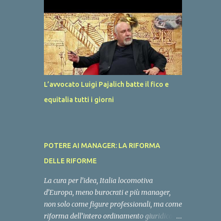
per l’#autoproduzione di #energia per
famiglie, piccole imprese, edifici pubblici e
grandi imprese. La rete nazionale di gas ed
elettrica ha molta capienza se eliminiamo
l’energia #importata per sostituirla con
l’energia #prodotta in Italia. Questo deve
essere l’obiettivo del Governo, ci attendiamo
L’avvocato Luigi Pajalich batte il fico e
un rimodoluzione del #PNRR in tale senso,
equitalia tutti i giorni
con un’uscita dei decreti e dei bandi per
coofinaziare gli impianti nazionali di
energia entro dicembre, vorremmo sentire
anche la voce di Gilberto Pichetto, Vannia
POTERE AI MANAGER: LA RIFORMA
Gava e Claudio Barbaro. Attendiamo i tavoli
di lavoro!
DELLE RIFORME
La cura per l’idea, Italia locomotiva
d’Europa, meno burocrati e più manager,
non solo come figure professionali, ma come
riforma dell’intero ordinamento giuridico,