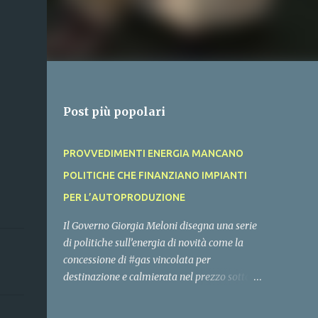
Post più popolari
PROVVEDIMENTI ENERGIA MANCANO
POLITICHE CHE FINANZIANO IMPIANTI
PER L’AUTOPRODUZIONE
Il Governo Giorgia Meloni disegna una serie
di politiche sull’energia di novità come la
concessione di #gas vincolata per
destinazione e calmierata nel prezzo sotto i
100 euro MWh, ma non ci chiarisce cosa
mette sul tavolo per cofinziare gli #impianti