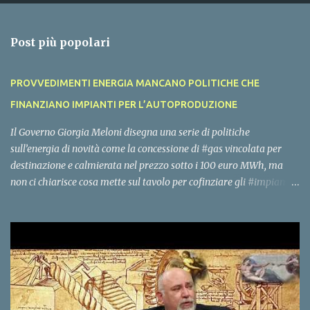
e
n
Post più popolari
t
i
PROVVEDIMENTI ENERGIA MANCANO POLITICHE CHE
FINANZIANO IMPIANTI PER L’AUTOPRODUZIONE
Il Governo Giorgia Meloni disegna una serie di politiche
sull’energia di novità come la concessione di #gas vincolata per
destinazione e calmierata nel prezzo sotto i 100 euro MWh, ma
non ci chiarisce cosa mette sul tavolo per cofinziare gli #impianti
per l’#autoproduzione di #energia per famiglie, piccole imprese,
edifici pubblici e grandi imprese. La rete nazionale di gas ed
elettrica ha molta capienza se eliminiamo l’energia #importata
per sostituirla con l’energia #prodotta in Italia. Questo deve essere
l’obiettivo del Governo, ci attendiamo un rimodoluzione del #PNRR
in tale senso, con un’uscita dei decreti e dei bandi per coofinaziare
gli impianti nazionali di energia entro dicembre, vorremmo