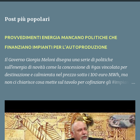
e
n
Post più popolari
t
i
PROVVEDIMENTI ENERGIA MANCANO POLITICHE CHE
FINANZIANO IMPIANTI PER L’AUTOPRODUZIONE
Il Governo Giorgia Meloni disegna una serie di politiche
sull’energia di novità come la concessione di #gas vincolata per
destinazione e calmierata nel prezzo sotto i 100 euro MWh, ma
non ci chiarisce cosa mette sul tavolo per cofinziare gli #impianti
per l’#autoproduzione di #energia per famiglie, piccole imprese,
edifici pubblici e grandi imprese. La rete nazionale di gas ed
elettrica ha molta capienza se eliminiamo l’energia #importata
per sostituirla con l’energia #prodotta in Italia. Questo deve essere
l’obiettivo del Governo, ci attendiamo un rimodoluzione del #PNRR
in tale senso, con un’uscita dei decreti e dei bandi per coofinaziare
gli impianti nazionali di energia entro dicembre, vorremmo