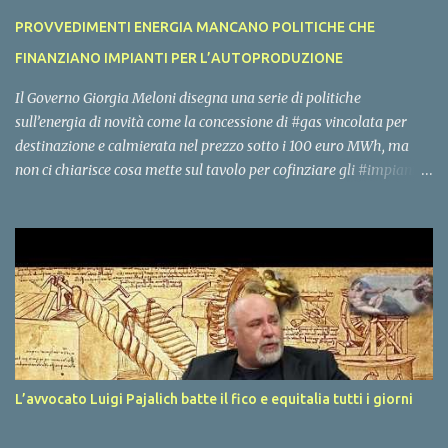
i
PROVVEDIMENTI ENERGIA MANCANO POLITICHE CHE
FINANZIANO IMPIANTI PER L’AUTOPRODUZIONE
Il Governo Giorgia Meloni disegna una serie di politiche
sull’energia di novità come la concessione di #gas vincolata per
destinazione e calmierata nel prezzo sotto i 100 euro MWh, ma
non ci chiarisce cosa mette sul tavolo per cofinziare gli #impianti
per l’#autoproduzione di #energia per famiglie, piccole imprese,
edifici pubblici e grandi imprese. La rete nazionale di gas ed
elettrica ha molta capienza se eliminiamo l’energia #importata
per sostituirla con l’energia #prodotta in Italia. Questo deve essere
l’obiettivo del Governo, ci attendiamo un rimodoluzione del #PNRR
in tale senso, con un’uscita dei decreti e dei bandi per coofinaziare
gli impianti nazionali di energia entro dicembre, vorremmo
sentire anche la voce di Gilberto Pichetto, Vannia Gava e Claudio
Barbaro. Attendiamo i tavoli di lavoro!
L’avvocato Luigi Pajalich batte il fico e equitalia tutti i giorni