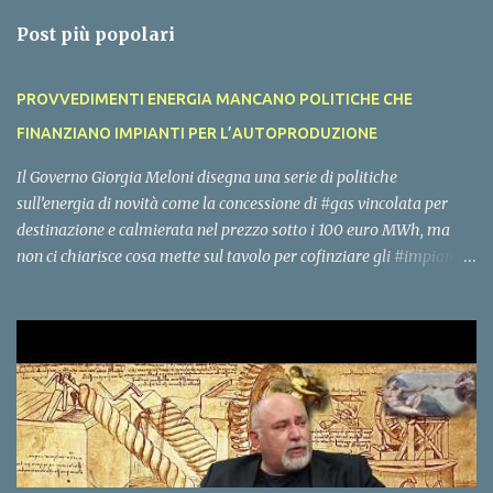
n
Post più popolari
t
i
PROVVEDIMENTI ENERGIA MANCANO POLITICHE CHE
FINANZIANO IMPIANTI PER L’AUTOPRODUZIONE
Il Governo Giorgia Meloni disegna una serie di politiche
sull’energia di novità come la concessione di #gas vincolata per
destinazione e calmierata nel prezzo sotto i 100 euro MWh, ma
non ci chiarisce cosa mette sul tavolo per cofinziare gli #impianti
per l’#autoproduzione di #energia per famiglie, piccole imprese,
edifici pubblici e grandi imprese. La rete nazionale di gas ed
elettrica ha molta capienza se eliminiamo l’energia #importata
per sostituirla con l’energia #prodotta in Italia. Questo deve essere
l’obiettivo del Governo, ci attendiamo un rimodoluzione del #PNRR
in tale senso, con un’uscita dei decreti e dei bandi per coofinaziare
gli impianti nazionali di energia entro dicembre, vorremmo
sentire anche la voce di Gilberto Pichetto, Vannia Gava e Claudio