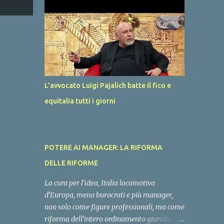
per l’#autoproduzione di #energia per
famiglie, piccole imprese, edifici pubblici e
grandi imprese. La rete nazionale di gas ed
elettrica ha molta capienza se eliminiamo
l’energia #importata per sostituirla con
l’energia #prodotta in Italia. Questo deve
essere l’obiettivo del Governo, ci attendiamo
L’avvocato Luigi Pajalich batte il fico e
un rimodoluzione del #PNRR in tale senso,
equitalia tutti i giorni
con un’uscita dei decreti e dei bandi per
coofinaziare gli impianti nazionali di
energia entro dicembre, vorremmo sentire
anche la voce di Gilberto Pichetto, Vannia
POTERE AI MANAGER: LA RIFORMA
Gava e Claudio Barbaro. Attendiamo i tavoli
di lavoro!
DELLE RIFORME
La cura per l’idea, Italia locomotiva
d’Europa, meno burocrati e più manager,
non solo come figure professionali, ma come
riforma dell’intero ordinamento giuridico,