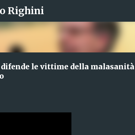
o Righini
Passa ai contenuti principali
difende le vittime della malasanità
o