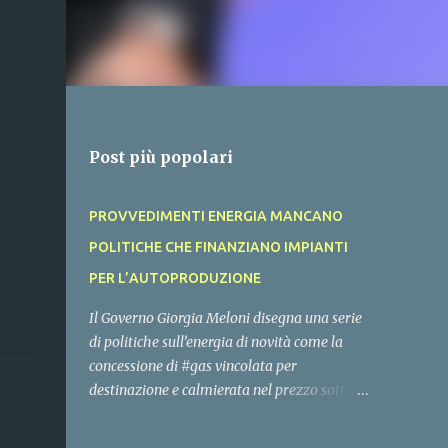
Post più popolari
PROVVEDIMENTI ENERGIA MANCANO
POLITICHE CHE FINANZIANO IMPIANTI
PER L’AUTOPRODUZIONE
Il Governo Giorgia Meloni disegna una serie
di politiche sull’energia di novità come la
concessione di #gas vincolata per
destinazione e calmierata nel prezzo sotto i
100 euro MWh, ma non ci chiarisce cosa
mette sul tavolo per cofinziare gli #impianti