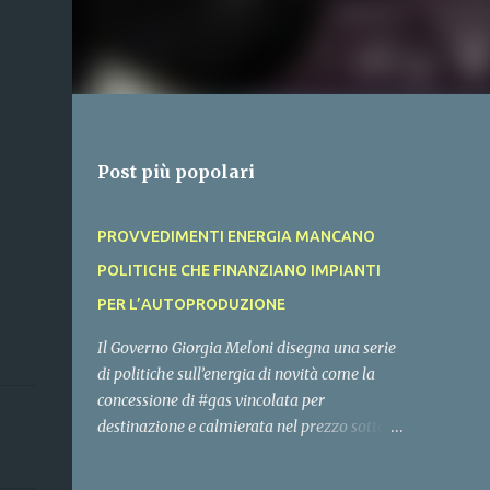
Post più popolari
PROVVEDIMENTI ENERGIA MANCANO
POLITICHE CHE FINANZIANO IMPIANTI
PER L’AUTOPRODUZIONE
Il Governo Giorgia Meloni disegna una serie
di politiche sull’energia di novità come la
concessione di #gas vincolata per
destinazione e calmierata nel prezzo sotto i
100 euro MWh, ma non ci chiarisce cosa
mette sul tavolo per cofinziare gli #impianti