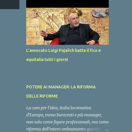
per l’#autoproduzione di #energia per
famiglie, piccole imprese, edifici pubblici e
grandi imprese. La rete nazionale di gas ed
elettrica ha molta capienza se eliminiamo
l’energia #importata per sostituirla con
l’energia #prodotta in Italia. Questo deve
essere l’obiettivo del Governo, ci attendiamo
L’avvocato Luigi Pajalich batte il fico e
un rimodoluzione del #PNRR in tale senso,
equitalia tutti i giorni
con un’uscita dei decreti e dei bandi per
coofinaziare gli impianti nazionali di
energia entro dicembre, vorremmo sentire
anche la voce di Gilberto Pichetto, Vannia
POTERE AI MANAGER: LA RIFORMA
Gava e Claudio Barbaro. Attendiamo i tavoli
di lavoro!
DELLE RIFORME
La cura per l’idea, Italia locomotiva
d’Europa, meno burocrati e più manager,
non solo come figure professionali, ma come
riforma dell’intero ordinamento giuridico,