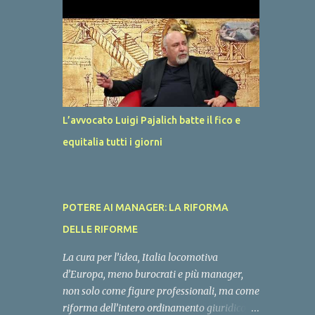
per l’#autoproduzione di #energia per
famiglie, piccole imprese, edifici pubblici e
grandi imprese. La rete nazionale di gas ed
elettrica ha molta capienza se eliminiamo
l’energia #importata per sostituirla con
l’energia #prodotta in Italia. Questo deve
essere l’obiettivo del Governo, ci attendiamo
L’avvocato Luigi Pajalich batte il fico e
un rimodoluzione del #PNRR in tale senso,
equitalia tutti i giorni
con un’uscita dei decreti e dei bandi per
coofinaziare gli impianti nazionali di
energia entro dicembre, vorremmo sentire
anche la voce di Gilberto Pichetto, Vannia
POTERE AI MANAGER: LA RIFORMA
Gava e Claudio Barbaro. Attendiamo i tavoli
di lavoro!
DELLE RIFORME
La cura per l’idea, Italia locomotiva
d’Europa, meno burocrati e più manager,
non solo come figure professionali, ma come
riforma dell’intero ordinamento giuridico,