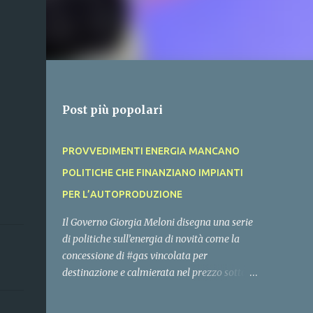
Post più popolari
PROVVEDIMENTI ENERGIA MANCANO
POLITICHE CHE FINANZIANO IMPIANTI
PER L’AUTOPRODUZIONE
Il Governo Giorgia Meloni disegna una serie
di politiche sull’energia di novità come la
concessione di #gas vincolata per
destinazione e calmierata nel prezzo sotto i
100 euro MWh, ma non ci chiarisce cosa
mette sul tavolo per cofinziare gli #impianti