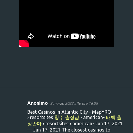
Anonimo
3 marzo 2022 alle ore 16:05
C
Best Casinos in Atlantic City - MapYRO
o
› resortsites
청주 출장샵
› american-
태백 출
m
장안마
› resortsites › american- Jun 17, 2021
— Jun 17, 2021 The closest casinos to
m