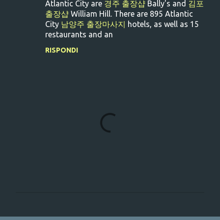
Atlantic City are
경주 출장샵
Bally's and
김포
e
출장샵
William Hill. There are 895 Atlantic
City
남양주 출장마사지
hotels, as well as 15
n
restaurants and an
t
RISPONDI
i
P
o