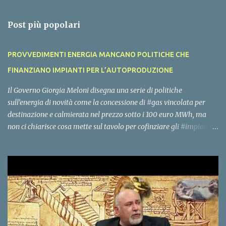
s
t
a
Post più popolari
u
n
c
PROVVEDIMENTI ENERGIA MANCANO POLITICHE CHE
o
m
FINANZIANO IMPIANTI PER L’AUTOPRODUZIONE
m
e
Il Governo Giorgia Meloni disegna una serie di politiche
n
sull’energia di novità come la concessione di #gas vincolata per
t
o
destinazione e calmierata nel prezzo sotto i 100 euro MWh, ma
non ci chiarisce cosa mette sul tavolo per cofinziare gli #impianti
per l’#autoproduzione di #energia per famiglie, piccole imprese,
edifici pubblici e grandi imprese. La rete nazionale di gas ed
elettrica ha molta capienza se eliminiamo l’energia #importata
per sostituirla con l’energia #prodotta in Italia. Questo deve essere
l’obiettivo del Governo, ci attendiamo un rimodoluzione del #PNRR
in tale senso, con un’uscita dei decreti e dei bandi per coofinaziare
gli impianti nazionali di energia entro dicembre, vorremmo
sentire anche la voce di Gilberto Pichetto, Vannia Gava e Claudio